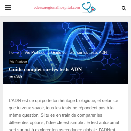
PRIMARY
MENU
Home
Vie Pratique
Guide complet sur les tests ADN
Vie Pratique
Guide complet sur les tests ADN
4369
L’ADN est ce qui porte ton héritage biologique, et selon ce
que tu veux savoir, tous les tests ne répondent pas à la
même question. Si tu es en train de comparer les
différentes options, l’idée clé est simple : le test autosomal
sert surtout à explorer ton ascendance globale, l’ADNmt