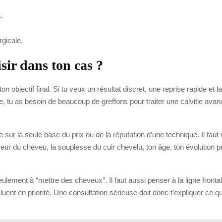
.
gicale.
ir dans ton cas ?
n objectif final. Si tu veux un résultat discret, une reprise rapide et 
re, tu as besoin de beaucoup de greffons pour traiter une calvitie avan
e sur la seule base du prix ou de la réputation d’une technique. Il faut
ur du cheveu, la souplesse du cuir chevelu, ton âge, ton évolution prob
ment à “mettre des cheveux”. Il faut aussi penser à la ligne frontale,
ent en priorité. Une consultation sérieuse doit donc t’expliquer ce qui 