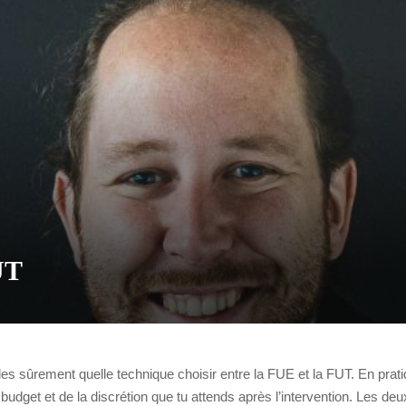
UT
es sûrement quelle technique choisir entre la FUE et la FUT. En prat
 budget et de la discrétion que tu attends après l’intervention. Les de