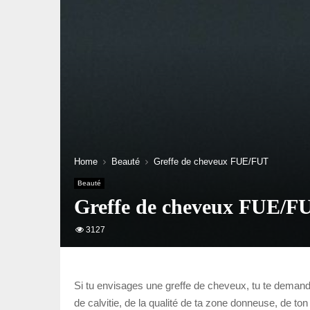
Home
Beauté
Greffe de cheveux FUE/FUT
Beauté
Greffe de cheveux FUE/F
3127
Si tu envisages une greffe de cheveux, tu te demand
de calvitie, de la qualité de ta zone donneuse, de ton