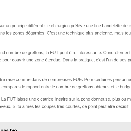
ur un principe différent : le chirurgien prélève une fine bandelette de c
dans les zones dégarnies. C’est une technique plus ancienne, mais tou
 grand nombre de greffons, la FUT peut être intéressante. Concrèteme
ce pour couvrir une zone étendue. Dans la pratique, c’est l’un de ses 
d’être rasé comme dans de nombreuses FUE. Pour certaines personnes, 
 compares le rapport entre le nombre de greffons obtenus et le budget
 La FUT laisse une cicatrice linéaire sur la zone donneuse, plus ou moin
veux. Si tu aimes les coupes très courtes, ce point peut être décisif. 
ques bio