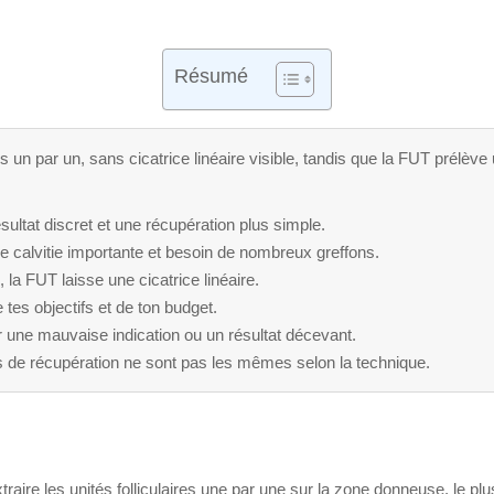
Résumé
es un par un, sans cicatrice linéaire visible, tandis que la FUT prélève
sultat discret et une récupération plus simple.
e calvitie importante et besoin de nombreux greffons.
 la FUT laisse une cicatrice linéaire.
tes objectifs et de ton budget.
r une mauvaise indication ou un résultat décevant.
ps de récupération ne sont pas les mêmes selon la technique.
xtraire les unités folliculaires une par une sur la zone donneuse, le pl