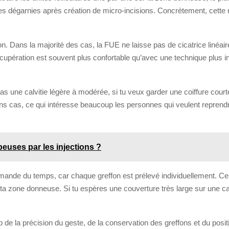
es dégarnies après création de micro-incisions. Concrètement, cette 
on. Dans la majorité des cas, la FUE ne laisse pas de cicatrice linéaire
upération est souvent plus confortable qu’avec une technique plus in
une calvitie légère à modérée, si tu veux garder une coiffure courte, 
ins cas, ce qui intéresse beaucoup les personnes qui veulent reprend
euses par les injections ?
 demande du temps, car chaque greffon est prélevé individuellement. Ce
ta zone donneuse. Si tu espères une couverture très large sur une calv
p de la précision du geste, de la conservation des greffons et du pos