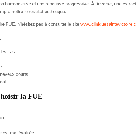
ion harmonieuse et une repousse progressive. À l’inverse, une extrac
promettre le résultat esthétique.
ire FUE, n’hésitez pas à consulter le site
www.cliniquesaintevictoire
E
 des cas.
e.
cheveux courts.
mal.
choisir la FUE
nce.
e est mal évaluée.