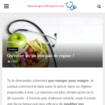
PRIMARY
MENU
Home
Nutrition
Qu’est-ce qu’un bon plat de régime ?
Nutrition
Qu’est-ce qu’un bon plat de régime ?
1647
Tu te demandes sûrement
que manger pour maigrir
, et
surtout comment le faire sans te lancer dans un régime
impossible à tenir. La réponse est plus simple qu’on ne le
dit souvent : il n’existe pas d’aliment miracle, mais il existe
une façon beaucoup plus efficace de
modifier ton