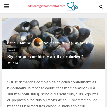
PRIMARY
MENU
Home
Nutrition
Bigorneau : combien y a-t-il de calories ?
Nutrition
Bigorneau : combien y a-t-il de calories ?
1573
Si tu te demandes
combien de calories contiennent les
bigorneaux
, la réponse courte est simple :
environ 80 à
100 kcal pour 100 g
, selon qu’ils sont crus, cuits, égouttés
ou préparés avec plus ou moins de sel. Concrètement, ce
n’est pas un aliment très calorique, mais sa valeur