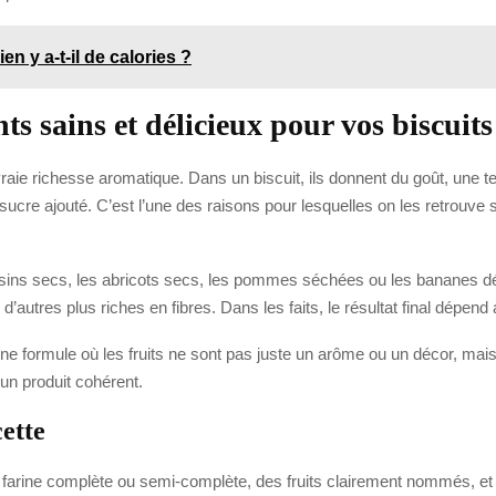
n y a-t-il de calories ?
nts sains et délicieux pour vos biscuits
vraie richesse aromatique. Dans un biscuit, ils donnent du goût, une 
 sucre ajouté. C’est l’une des raisons pour lesquelles on les retrouv
es raisins secs, les abricots secs, les pommes séchées ou les bananes
d’autres plus riches en fibres. Dans les faits, le résultat final dépend 
e formule où les fruits ne sont pas juste un arôme ou un décor, mais un
 un produit cohérent.
cette
e farine complète ou semi-complète, des fruits clairement nommés, et pe