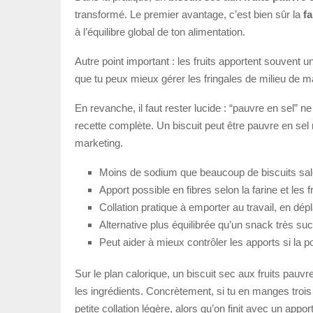
transformé. Le premier avantage, c’est bien sûr la
f
à l’équilibre global de ton alimentation.
Autre point important : les fruits apportent souvent 
que tu peux mieux gérer les fringales de milieu de m
En revanche, il faut rester lucide : “pauvre en sel” n
recette complète. Un biscuit peut être pauvre en sel
marketing.
Moins de sodium que beaucoup de biscuits salé
Apport possible en fibres selon la farine et les fr
Collation pratique à emporter au travail, en dép
Alternative plus équilibrée qu’un snack très suc
Peut aider à mieux contrôler les apports si la po
Sur le plan calorique, un biscuit sec aux fruits pauv
les ingrédients. Concrètement, si tu en manges trois
petite collation légère, alors qu’on finit avec un appo