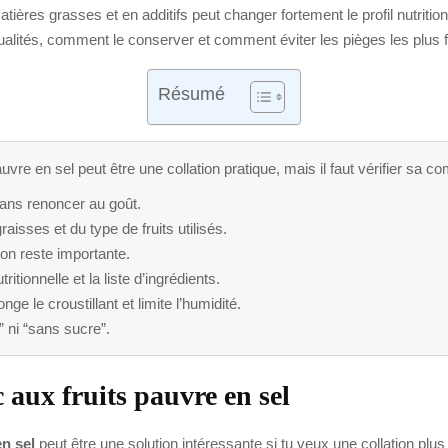
atières grasses et en additifs peut changer fortement le profil nutriti
qualités, comment le conserver et comment éviter les pièges les plus 
Résumé
uvre en sel peut être une collation pratique, mais il faut vérifier sa c
l sans renoncer au goût.
aisses et du type de fruits utilisés.
tion reste importante.
ritionnelle et la liste d’ingrédients.
e le croustillant et limite l’humidité.
” ni “sans sucre”.
c aux fruits pauvre en sel
en sel
peut être une solution intéressante si tu veux une collation plus 