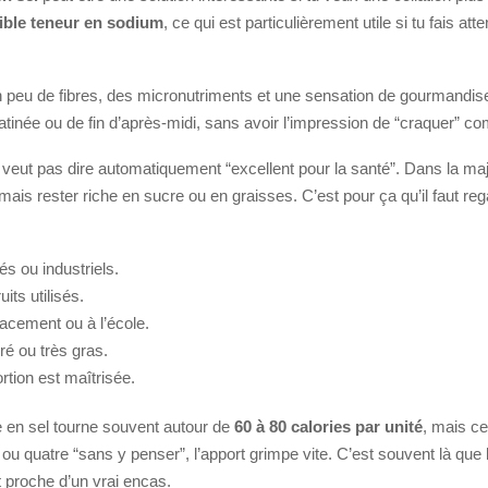
aible teneur en sodium
, ce qui est particulièrement utile si tu fais at
un peu de fibres, des micronutriments et une sensation de gourmandise
atinée ou de fin d’après-midi, sans avoir l’impression de “craquer” c
e veut pas dire automatiquement “excellent pour la santé”. Dans la majo
 mais rester riche en sucre ou en graisses. C’est pour ça qu’il faut 
s ou industriels.
uits utilisés.
lacement ou à l’école.
ré ou très gras.
rtion est maîtrisée.
re en sel tourne souvent autour de
60 à 80 calories par unité
, mais ce
 ou quatre “sans y penser”, l’apport grimpe vite. C’est souvent là q
rt proche d’un vrai encas.