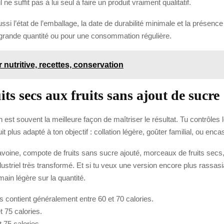
ne suffit pas à lui seul à faire un produit vraiment qualitatif.
ussi l’état de l’emballage, la date de durabilité minimale et la présen
n grande quantité ou pour une consommation régulière.
r nutritive, recettes, conservation
its secs aux fruits sans ajout de sucre
 est souvent la meilleure façon de maîtriser le résultat. Tu contrôles le 
t plus adapté à ton objectif : collation légère, goûter familial, ou enc
avoine, compote de fruits sans sucre ajouté, morceaux de fruits secs
ndustriel très transformé. Et si tu veux une version encore plus rassa
main légère sur la quantité.
s contient généralement entre 60 et 70 calories.
 75 calories.
 75 calories.