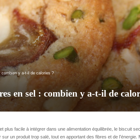
 combien y a-t-il de calories ?
es en sel : combien y a-t-il de calor
 plus facile à intégrer dans une alimentation équilibrée, le biscuit se
 sur un produit trop salé, tout en apportant des fibres et de l’énergie. M