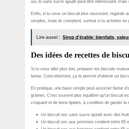
oui, le sans sucre ajouté peut être intéressant, mais il 
Enfin, si tu veux un biscuit plus rassurant, regarde a
simples, mais ils comptent, surtout si tu achètes e
Lire aussi :
Sirop d'érable: bienfaits, valeu
Des idées de recettes de biscu
Si tu veux aller plus loin, préparer tes biscuits maison
farine. Concrètement, ça te permet d’obtenir un biscui
En pratique, une base simple peut associer farine d’
graines. C’est souvent plus équilibré qu’un biscuit i
croquant et de bons lipides, à condition de garder la 
Un biscuit sec sans sucre ajouté avec des fruit
Un biscuit sec aux pommes contient entre 65 et
Un biscuit sec aux bananes contient entre 65 et