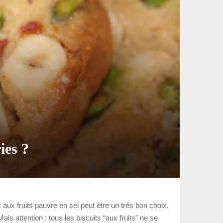
ies ?
c aux fruits pauvre en sel peut être un très bon choix.
ais attention : tous les biscuits “aux fruits” ne se