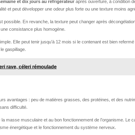
emaine et dix jours au réfrigérateur
après ouverture, à condition de
alité et peut développer une odeur plus forte ou une texture moins agr
est possible. En revanche, la texture peut changer après décongélatio
e une consistance plus homogène.
imple. Elle peut tenir jusqu’à 12 mois si le contenant est bien refer
 le gaspillage.
eri rave, céleri rémoulade
eurs avantages : peu de matières grasses, des protéines, et des nutr
ans difficulté.
de la masse musculaire et au bon fonctionnement de l’organisme. Le calc
lisme énergétique et le fonctionnement du système nerveux.