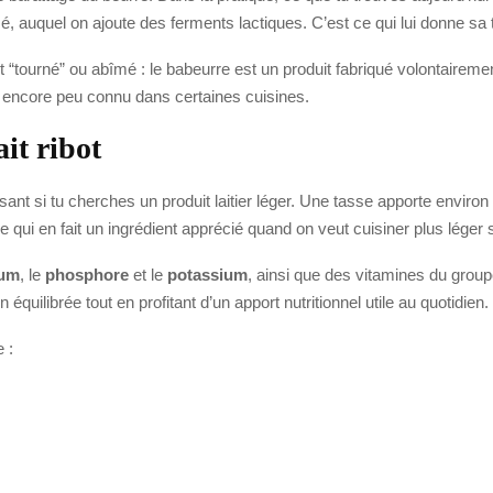
mé, auquel on ajoute des ferments lactiques. C’est ce qui lui donne sa
 “tourné” ou abîmé : le babeurre est un produit fabriqué volontairemen
ste encore peu connu dans certaines cuisines.
ait ribot
ssant si tu cherches un produit laitier léger. Une tasse apporte environ
e qui en fait un ingrédient apprécié quand on veut cuisiner plus léger s
ium
, le
phosphore
et le
potassium
, ainsi que des vitamines du gro
équilibrée tout en profitant d’un apport nutritionnel utile au quotidien.
 :