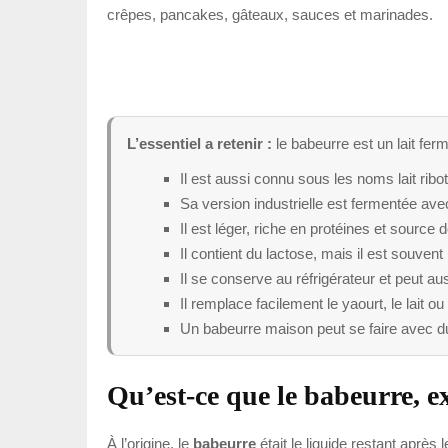
crêpes, pancakes, gâteaux, sauces et marinades.
L’essentiel a retenir :
le babeurre est un lait fer
Il est aussi connu sous les noms lait ribot 
Sa version industrielle est fermentée ave
Il est léger, riche en protéines et source 
Il contient du lactose, mais il est souvent 
Il se conserve au réfrigérateur et peut au
Il remplace facilement le yaourt, le lait o
Un babeurre maison peut se faire avec du 
Qu’est-ce que le babeurre, e
À l’origine, le
babeurre
était le liquide restant après