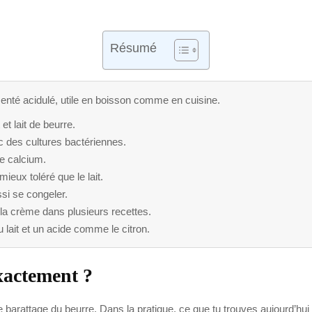
Résumé
menté acidulé, utile en boisson comme en cuisine.
et lait de beurre.
c des cultures bactériennes.
de calcium.
mieux toléré que le lait.
ssi se congeler.
u la crème dans plusieurs recettes.
lait et un acide comme le citron.
xactement ?
 le barattage du beurre. Dans la pratique, ce que tu trouves aujourd’h