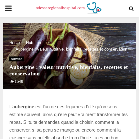
PRIMARY
MENU
Home
Nutrition
Aubergine : valeur nutritive, bienfaits, recettes et conservation
Nutrition
Aubergine : valeur nutritive, bienfaits, recettes et
conservation
1549
L’
aubergine
est l’un de ces légumes d’été qu’on sous-
estime souvent, alors qu’elle peut vraiment transformer tes
repas. Si tu te demandes quand la choisir, comment la
conserver, si sa peau se mange ou encore comment la
cuisiner sans qu’elle absorbe trop d’huile, tu es au bon