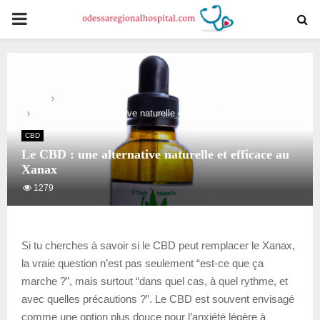
PRIMARY
MENU
Home
CBD
Le CBD : une alternative naturelle et efficace au Xanax
CBD
Le CBD : une alternative naturelle et efficace au
Xanax
1279
Si tu cherches à savoir si le CBD peut remplacer le Xanax,
la vraie question n’est pas seulement “est-ce que ça
marche ?”, mais surtout “dans quel cas, à quel rythme, et
avec quelles précautions ?”. Le CBD est souvent envisagé
comme une option plus douce pour l’anxiété légère à