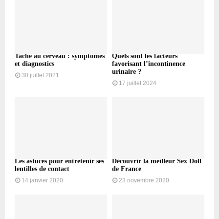
Tache au cerveau : symptômes
Quels sont les facteurs
et diagnostics
favorisant l’incontinence
urinaire ?
30 juillet 2021
17 juillet 2024
Les astuces pour entretenir ses
Découvrir la meilleur Sex Doll
lentilles de contact
de France
14 janvier 2020
23 novembre 2020