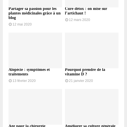
Partager sa passion pour les
Cure détox : on mise sur
plantes médicinales grâce à un
l’artichaut !
blog
12 mars 2020
12 mai 2020
Alopécie : symptômes et
Pourquoi prendre de la
traitements
vitamine D ?
13 février 2020
21 janvier 2020
Âge pour la chirurgie
Améliorer sa culture générale