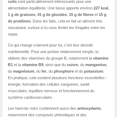
cuits
sont particulièrement intéressants pour une
alimentation équilibrée. Une tasse apporte environ
227 kcal
,
1 g de graisses
,
41 g de glucides
,
15 g de fibres
et
15 g
de protéines
. Dans les faits, cela en fait un aliment très
rassasiant, surtout si tu veux limiter les fringales entre les
repas.
Ce qui change vraiment pour toi, c’est leur densité
nutritionnelle. Pour une portion relativement simple, tu
obtiens des vitamines du groupe B, notamment la
vitamine
B1
et la
vitamine B9
, ainsi que du
cuivre
, du
manganèse
,
du
magnésium
, du
fer
, du
phosphore
et du
potassium
.
En pratique, cela soutient plusieurs fonctions essentielles :
énergie, formation des cellules sanguines, santé
musculaire, équilibre nerveux et fonctionnement du
système cardiovasculaire.
Les haricots noirs contiennent aussi des
antioxydants
,
notamment des composés phénoliques et des