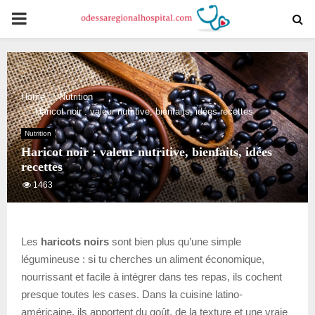
PRIMARY
MENU
Home
Nutrition
Haricot noir : valeur nutritive, bienfaits, idées recettes
Nutrition
Haricot noir : valeur nutritive, bienfaits, idées
recettes
1463
Les
haricots noirs
sont bien plus qu’une simple
légumineuse : si tu cherches un aliment économique,
nourrissant et facile à intégrer dans tes repas, ils cochent
presque toutes les cases. Dans la cuisine latino-
américaine, ils apportent du goût, de la texture et une vraie