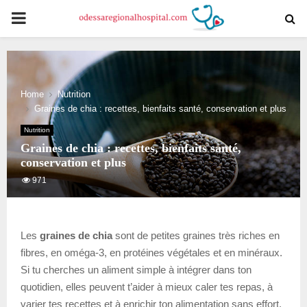
PRIMARY
MENU
Home
Nutrition
Graines de chia : recettes, bienfaits santé, conservation et plus
Nutrition
Graines de chia : recettes, bienfaits santé,
conservation et plus
971
Les
graines de chia
sont de petites graines très riches en
fibres, en oméga-3, en protéines végétales et en minéraux.
Si tu cherches un aliment simple à intégrer dans ton
quotidien, elles peuvent t’aider à mieux caler tes repas, à
varier tes recettes et à enrichir ton alimentation sans effort.