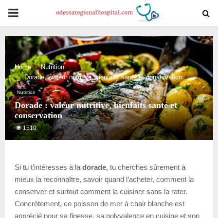
PRIMARY
MENU
Home
Nutrition
Dorade : valeur nutritive, bienfaits santé et conservation
Nutrition
Dorade : valeur nutritive, bienfaits santé et
conservation
1510
Si tu t’intéresses à la
dorade
, tu cherches sûrement à
mieux la reconnaître, savoir quand l’acheter, comment la
conserver et surtout comment la cuisiner sans la rater.
Concrètement, ce poisson de mer à chair blanche est
apprécié pour sa finesse, sa polyvalence en cuisine et son