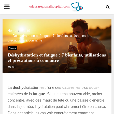
PRIMARY
MENU
Home
Santé
Déshydratation et fatigue : 7 bienfaits, utilisations et
précautions à connaître
Santé
Déshydratation et fatigue : 7 bienfaits, utilisations
et précautions à connaître
89
La
déshydratation
est l’une des causes les plus sous-
estimées de la
fatigue
. Si tu te sens souvent vidé, moins
concentré, avec des maux de tête ou une baisse d’énergie
dans la journée, l’hydratation peut clairement être en cause.
Dans cet article, tu vas voir concrètement comment