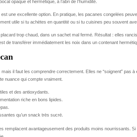
ocal opaque et hermétique, à l’abri de l’humidité.
ur est une excellente option. En pratique, les pacanes congelées peuv
rement utile si tu achètes en quantité ou si tu cuisines peu souvent ave
 placard trop chaud, dans un sachet mal fermé. Résultat : elles ranciss
x est de transférer immédiatement les noix dans un contenant herméti
écan
mais il faut les comprendre correctement. Elles ne “soignent” pas à 
ette nuance qui compte vraiment.
tiles et des antioxydants.
imentation riche en bons lipides.
epas.
essantes qu’un snack très sucré.
 elles remplacent avantageusement des produits moins nourrissants. Si 
ée.