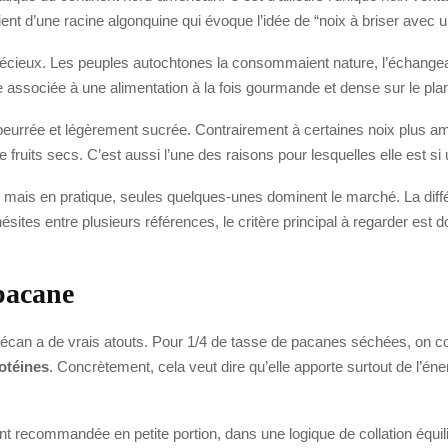
ent d’une racine algonquine qui évoque l’idée de “noix à briser avec un
précieux. Les peuples autochtones la consommaient nature, l’échangea
te associée à une alimentation à la fois gourmande et dense sur le plan 
eurrée et légèrement sucrée. Contrairement à certaines noix plus amèr
its secs. C’est aussi l’une des raisons pour lesquelles elle est si ut
mais en pratique, seules quelques-unes dominent le marché. La différenc
ésites entre plusieurs références, le critère principal à regarder est d
 pacane
e pécan a de vrais atouts. Pour 1/4 de tasse de pacanes séchées, on 
otéines
. Concrètement, cela veut dire qu’elle apporte surtout de l’éne
vent recommandée en petite portion, dans une logique de collation équil