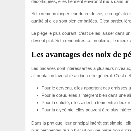
décortiquées, elles tiennent environ
3 mois
dans un b
Si tu veux prolonger leur durée de vie, le congélate
qualité si elles sont bien emballées. C’est particuliè
Le piège le plus courant, c’est de les laisser dans un
devient plat. Si tu rencontres ce problème, le mieu
Les avantages des noix de p
Les pacanes sont intéressantes à plusieurs niveaux, 
alimentation favorable au bien-être général. C’est c
Pour le cerveau, elles apportent des graisses u
Pour le cœur, elles s’intègrent bien dans une al
Pour la satiété, elles aident à tenir entre deux r
Pour la glycémie, elles peuvent être plus intér
Dans la pratique, leur principal intérêt est simple :
plus pertinentes qu’un biscuit ou une barre trop sucr