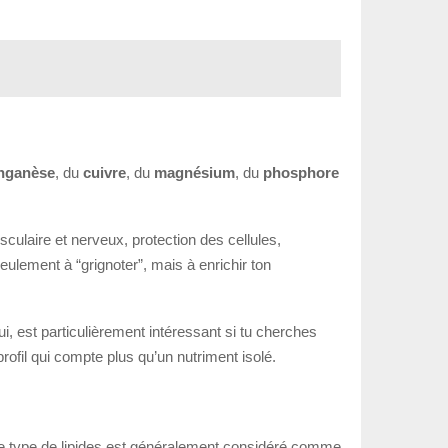
nganèse
, du
cuivre
, du
magnésium
, du
phosphore
culaire et nerveux, protection des cellules,
ulement à “grignoter”, mais à enrichir ton
, est particulièrement intéressant si tu cherches
ofil qui compte plus qu’un nutriment isolé.
ce type de lipides est généralement considéré comme