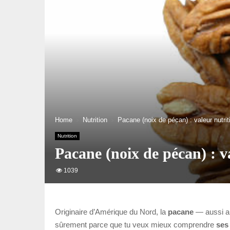
Home
Nutrition
Pacane (noix de pécan) : valeur nutrit
Nutrition
Pacane (noix de pécan) : va
1039
Originaire d’Amérique du Nord, la
pacane
— aussi a
sûrement parce que tu veux mieux comprendre
ses 