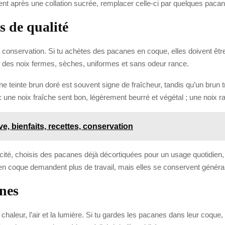
ent après une collation sucrée, remplacer celle-ci par quelques paca
 de qualité
 la conservation. Si tu achètes des pacanes en coque, elles doivent êtr
ie des noix fermes, sèches, uniformes et sans odeur rance.
ne teinte brun doré est souvent signe de fraîcheur, tandis qu’un brun 
le : une noix fraîche sent bon, légèrement beurré et végétal ; une noix
ve, bienfaits, recettes, conservation
ticité, choisis des pacanes déjà décortiquées pour un usage quotidien,
s en coque demandent plus de travail, mais elles se conservent génér
nes
chaleur, l’air et la lumière. Si tu gardes les pacanes dans leur coqu