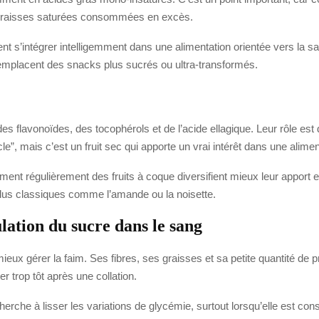
es graisses saturées consommées en excès.
ent s’intégrer intelligemment dans une alimentation orientée vers la 
es remplacent des snacks plus sucrés ou ultra-transformés.
lavonoïdes, des tocophérols et de l’acide ellagique. Leur rôle est de
le”, mais c’est un fruit sec qui apporte un vrai intérêt dans une alime
nt régulièrement des fruits à coque diversifient mieux leur apport
 plus classiques comme l’amande ou la noisette.
lation du sucre dans le sang
eux gérer la faim. Ses fibres, ses graisses et sa petite quantité de pr
er trop tôt après une collation.
cherche à lisser les variations de glycémie, surtout lorsqu’elle est c