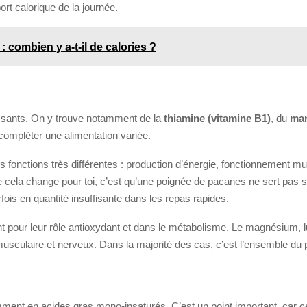
ort calorique de la journée.
 : combien y a-t-il de calories ?
essants. On y trouve notamment de la
thiamine (vitamine B1)
, du
ma
r compléter une alimentation variée.
fonctions très différentes : production d’énergie, fonctionnement mus
e cela change pour toi, c’est qu’une poignée de pacanes ne sert pas se
ois en quantité insuffisante dans les repas rapides.
pour leur rôle antioxydant et dans le métabolisme. Le magnésium, lui
usculaire et nerveux. Dans la majorité des cas, c’est l’ensemble du pr
mment en acides gras mono-insaturés. C’est un point important, car 