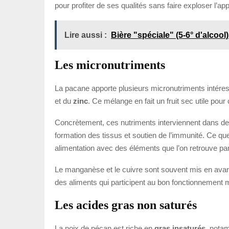
pour profiter de ses qualités sans faire exploser l’app
Lire aussi :
Bière "spéciale" (5-6° d'alcool)
Les micronutriments
La pacane apporte plusieurs micronutriments intér
et du
zinc
. Ce mélange en fait un fruit sec utile pou
Concrètement, ces nutriments interviennent dans des 
formation des tissus et soutien de l’immunité. Ce qu
alimentation avec des éléments que l’on retrouve parf
Le manganèse et le cuivre sont souvent mis en avant 
des aliments qui participent au bon fonctionnement m
Les acides gras non saturés
La noix de pécan est riche en
gras insaturés
, nota