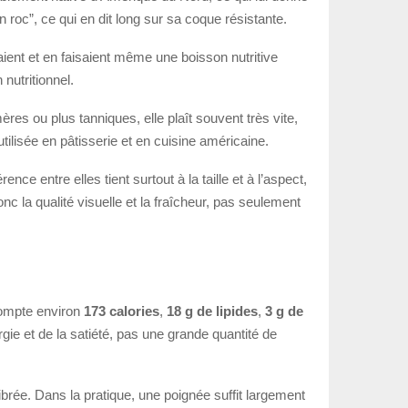
 roc”, ce qui en dit long sur sa coque résistante.
ient et en faisaient même une boisson nutritive
nutritionnel.
es ou plus tanniques, elle plaît souvent très vite,
ilisée en pâtisserie et en cuisine américaine.
e entre elles tient surtout à la taille et à l’aspect,
onc la qualité visuelle et la fraîcheur, pas seulement
compte environ
173 calories
,
18 g de lipides
,
3 g de
rgie et de la satiété, pas une grande quantité de
ibrée. Dans la pratique, une poignée suffit largement