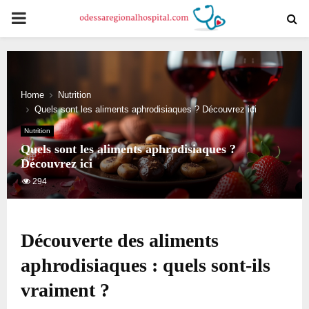
PRIMARY
MENU
Home
Nutrition
Quels sont les aliments aphrodisiaques ? Découvrez ici
Nutrition
Quels sont les aliments aphrodisiaques ?
Découvrez ici
294
Découverte des aliments
aphrodisiaques : quels sont-ils
vraiment ?