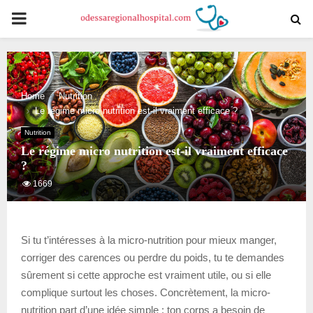
PRIMARY
MENU
Home
Nutrition
Le régime micro nutrition est-il vraiment efficace ?
Nutrition
Le régime micro nutrition est-il vraiment efficace
?
1669
Si tu t’intéresses à la micro-nutrition pour mieux manger,
corriger des carences ou perdre du poids, tu te demandes
sûrement si cette approche est vraiment utile, ou si elle
complique surtout les choses. Concrètement, la micro-
nutrition part d’une idée simple : ton corps a besoin de