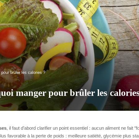
pour brûler les calories ?
quoi manger pour brûler les calorie
ses
, il faut d’abord clarifier un point essentiel : aucun aliment ne fait 
lus favorable à la perte de poids : meilleure satiété, glycémie plus st