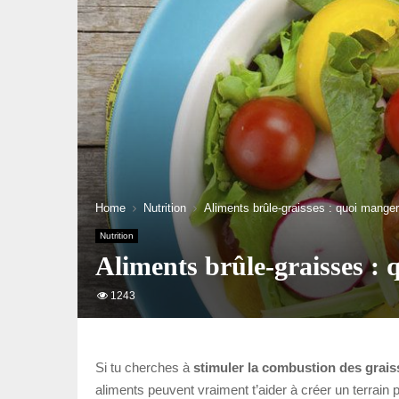
Home
Nutrition
Aliments brûle-graisses : quoi manger 
Nutrition
Aliments brûle-graisses : 
1243
Si tu cherches à
stimuler la combustion des grais
aliments peuvent vraiment t’aider à créer un terrain p