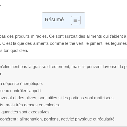
.
Résumé
pas des produits miracles. Ce sont surtout des aliments qui t’aident
 C’est là que des aliments comme le thé vert, le piment, les légumes ri
ns ton quotidien.
’éliminent pas la graisse directement, mais ils peuvent favoriser la pe
n.
 la dépense énergétique.
eux contrôler l’appétit.
ocat et des olives, sont utiles si les portions sont maîtrisées.
ts, mais très denses en calories.
es quantités sont excessives.
ohérent : alimentation, portions, activité physique et régularité.