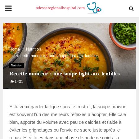
PRIMARY
MENU
Home
Nutrition
Recette minceur : une soupe light aux lentilles
Nutrition
Recette minceur : une soupe light aux lentilles
1431
Si tu veux garder la ligne sans te frustrer, la soupe maison
est souvent l’un des meilleurs réflexes à adopter. Elle cale
bien, apporte du volume avec peu de calories et t’aide à
éviter les grignotages ou l’envie de sucre juste après le
repas. Et si tu es dans une phase de perte de poids, la