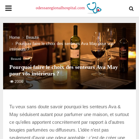
PRIMARY
MENU
Home
Beauté
Pourquoi faire le choix des senteurs Ava May pour vos
intérieurs ?
Beauté
Pourquoi faire le choix des senteurs Ava May
pour vos intérieurs ?
2006
Tu veux sans doute savoir pourquoi les senteurs Ava &
May séduisent autant pour parfumer une maison, et surtout
ce qu’elles apportent concrètement par rapport à d’autres
bougies parfumées ou diffuseurs. L’idée n’est pas
seulement d’avoir une odeur agréable : c’est de créer une