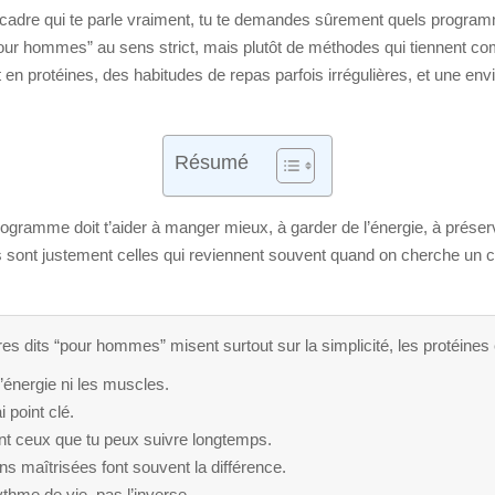
 cadre qui te parle vraiment, tu te demandes sûrement quels program
pour hommes” au sens strict, mais plutôt de méthodes qui tiennent c
en protéines, des habitudes de repas parfois irrégulières, et une env
Résumé
rogramme doit t’aider à manger mieux, à garder de l’énergie, à prése
 sont justement celles qui reviennent souvent quand on cherche un ca
 dits “pour hommes” misent surtout sur la simplicité, les protéines et
l’énergie ni les muscles.
 point clé.
nt ceux que tu peux suivre longtemps.
ons maîtrisées font souvent la différence.
thme de vie, pas l’inverse.