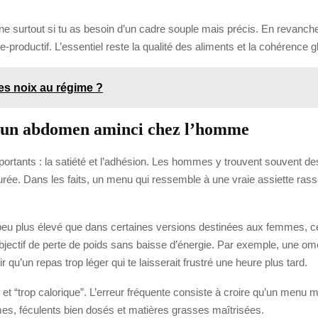
onne surtout si tu as besoin d’un cadre souple mais précis. En revanche
e-productif. L’essentiel reste la qualité des aliments et la cohérence g
es noix au régime ?
 un abdomen aminci chez l’homme
ortants : la satiété et l’adhésion. Les hommes y trouvent souvent de
urée. Dans les faits, un menu qui ressemble à une vraie assiette rass
eu plus élevé que dans certaines versions destinées aux femmes, ce q
 objectif de perte de poids sans baisse d’énergie. Par exemple, une o
 qu’un repas trop léger qui te laisserait frustré une heure plus tard.
et “trop calorique”. L’erreur fréquente consiste à croire qu’un menu ma
umes, féculents bien dosés et matières grasses maîtrisées.