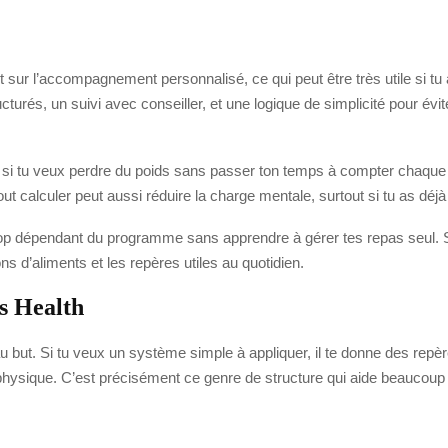
ur l’accompagnement personnalisé, ce qui peut être très utile si tu
ucturés, un suivi avec conseiller, et une logique de simplicité pour év
i tu veux perdre du poids sans passer ton temps à compter chaque ca
out calculer peut aussi réduire la charge mentale, surtout si tu as dé
 trop dépendant du programme sans apprendre à gérer tes repas seul. Si
ns d’aliments et les repères utiles au quotidien.
s Health
 au but. Si tu veux un système simple à appliquer, il te donne des rep
physique. C’est précisément ce genre de structure qui aide beaucoup