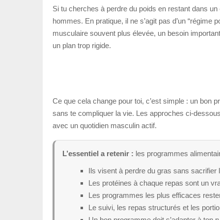
Si tu cherches à perdre du poids en restant dans un
hommes. En pratique, il ne s’agit pas d’un “régime 
musculaire souvent plus élevée, un besoin important 
un plan trop rigide.
Ce que cela change pour toi, c’est simple : un bon p
sans te compliquer la vie. Les approches ci-dessous
avec un quotidien masculin actif.
L’essentiel a retenir :
les programmes alimentaires
Ils visent à perdre du gras sans sacrifier 
Les protéines à chaque repas sont un vrai
Les programmes les plus efficaces reste
Le suivi, les repas structurés et les porti
Un bon programme doit s’adapter à ton ry