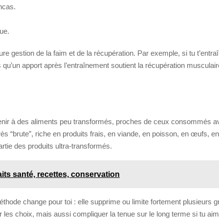
ncas.
ue.
e gestion de la faim et de la récupération. Par exemple, si tu t’entraî
ndis qu’un apport après l’entraînement soutient la récupération musculai
enir à des aliments peu transformés, proches de ceux consommés avant
très “brute”, riche en produits frais, en viande, en poisson, en œufs,
rtie des produits ultra-transformés.
faits santé, recettes, conservation
thode change pour toi : elle supprime ou limite fortement plusieurs 
 les choix, mais aussi compliquer la tenue sur le long terme si tu aime