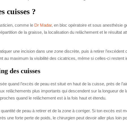
s cuisses ?
plasticien, comme le
Dr Madar
, en bloc opératoire et sous anesthésie gé
épartition de la graisse, la localisation du relâchement et le résultat 
ratiquer une incision dans une zone discrète, puis à retirer l’excédent
tant au maximum la visibilité des cicatrices, même si celles-ci restent i
ing des cuisses
lisée quand l’excès de peau est situé en haut de la cuisse, près de l’ai
aux relâchements plus importants qui descendent sur la longueur de l
roches quand le relâchement est à la fois haut et étendu.
uantité de peau à retirer et de la zone à corriger. Si ton excès est mo
ès une forte perte de poids, le chirurgien peut devoir aller plus loin p