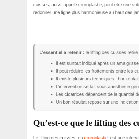
cuisses, aussi appelé cruroplastie, peut être une solu
redonner une ligne plus harmonieuse au haut des j
L’essentiel a retenir :
le lifting des cuisses reti
Il est surtout indiqué après un amaigris
Il peut réduire les frottements entre les c
Il existe plusieurs techniques : horizontal
L’intervention se fait sous anesthésie gén
Les cicatrices dépendent de la quantité de
Un bon résultat repose sur une indication
Qu’est-ce que le lifting des c
Le lifting des cuisses, ou
cruroplastie
, est une interv