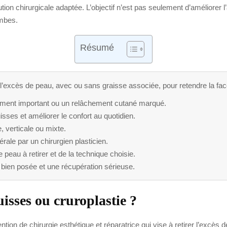
tion chirurgicale adaptée. L’objectif n’est pas seulement d’améliorer l
ambes.
Résumé
re l’excès de peau, avec ou sans graisse associée, pour retendre la fa
sement important ou un relâchement cutané marqué.
uisses et améliorer le confort au quotidien.
e, verticale ou mixte.
érale par un chirurgien plasticien.
 peau à retirer et de la technique choisie.
 bien posée et une récupération sérieuse.
uisses ou cruroplastie ?
ention de chirurgie esthétique et réparatrice qui vise à retirer l’excès 