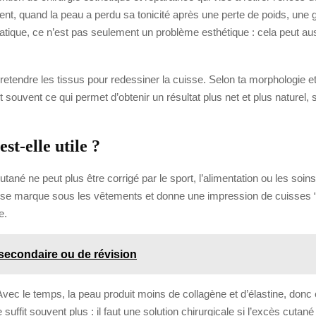
ent, quand la peau a perdu sa tonicité après une perte de poids, une
ratique, ce n’est pas seulement un problème esthétique : cela peut aus
 retendre les tissus pour redessiner la cuisse. Selon ta morphologie et
st souvent ce qui permet d’obtenir un résultat plus net et plus naturel,
st-elle utile ?
né ne peut plus être corrigé par le sport, l’alimentation ou les soin
e, se marque sous les vêtements et donne une impression de cuisses “v
e.
e secondaire ou de révision
e. Avec le temps, la peau produit moins de collagène et d’élastine, do
suffit souvent plus : il faut une solution chirurgicale si l’excès cutané