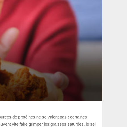
ources de protéines ne se valent pas : certaines
vent vite faire grimper les graisses saturées, le sel