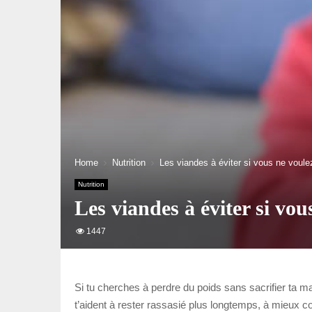
Home
Nutrition
Les viandes à éviter si vous ne voule
Nutrition
Les viandes à éviter si vou
1447
Si tu cherches à perdre du poids sans sacrifier ta m
t’aident à rester rassasié plus longtemps, à mieux co