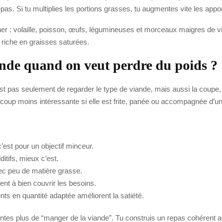
epas. Si tu multiplies les portions grasses, tu augmentes vite les app
erner : volaille, poisson, œufs, légumineuses et morceaux maigres de vi
 riche en graisses saturées.
nde quand on veut perdre du poids ?
 n’est pas seulement de regarder le type de viande, mais aussi la coup
oup moins intéressante si elle est frite, panée ou accompagnée d’un
c’est pour un objectif minceur.
ditifs, mieux c’est.
vec peu de matière grasse.
ent à bien couvrir les besoins.
ents en quantité adaptée améliorent la satiété.
entes plus de “manger de la viande”. Tu construis un repas cohérent av