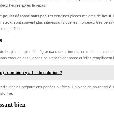
deux heures après le repas.
le
poulet désossé sans peau
et certaines pièces maigres de
bœuf
.
steck, sont souvent plus intéressants que les morceaux très persillé
ses superflues.
s
oix les plus simples à intégrer dans une alimentation minceur. Ils sont 
e sans craquer, ces viandes peuvent t’aider parce qu’elles remplissent b
) : combien y a-t-il de calories ?
et d’éviter les préparations panées ou frites. Un blanc de poulet grillé
ansformé.
ssant bien