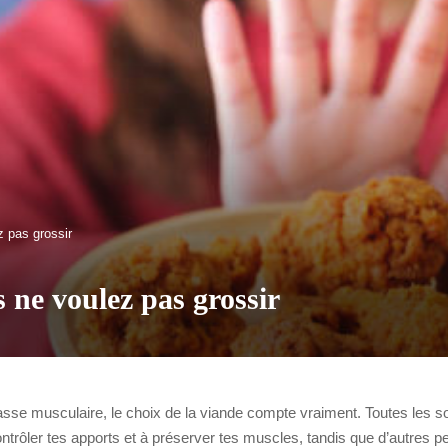
z pas grossir
s ne voulez pas grossir
asse musculaire, le choix de la viande compte vraiment. Toutes les s
ntrôler tes apports et à préserver tes muscles, tandis que d’autres peu