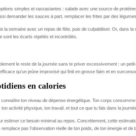
ions simples et rassasiantes : salade avec une source de protéines, b
si demander les sauces à part, remplacer les frites par des légumes 
e la semaine avec un repas de fête, puis de culpabiliser. Or, dans la 
ce sont les écarts répétés et incontrôlés.
implement le reste de la journée sans te priver excessivement : un peti
efficace qu’un jeûne improvisé qui finit en grosse faim et en surcon
idiens en calories
ois connaître ton niveau de dépense énergétique. Ton corps consomme
on activité physique, ton travail, et tout ce que tu fais dans la journé
ur estimer ce besoin minimal au repos. Concrètement, cette estimation
ne remplace pas l’observation réelle de ton poids, de ton énergie et de