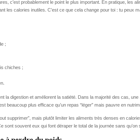
res, c’est probablement le point le plus important. En pratique, les al
tant les calories inutiles. C’est ce que cela change pour toi : tu peu
e ;
is chiches ;
en.
sent la digestion et améliorent la satiété. Dans la majorité des cas, un
est beaucoup plus efficace qu’un repas “léger” mais pauvre en nutrim
out supprimer”, mais plutôt limiter les aliments très denses en calories
 sont souvent eux qui font déraper le total de la journée sans qu’on
de à perdre du poids