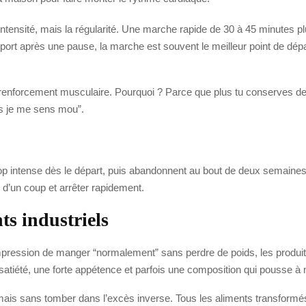
tensité, mais la régularité. Une marche rapide de 30 à 45 minutes plu
sport après une pause, la marche est souvent le meilleur point de dépar
u renforcement musculaire. Pourquoi ? Parce que plus tu conserves de
mais je me sens mou”.
p intense dès le départ, puis abandonnent au bout de deux semaine
e d’un coup et arrêter rapidement.
ts industriels
’impression de manger “normalement” sans perdre de poids, les produit
satiété, une forte appétence et parfois une composition qui pousse à
s, mais sans tomber dans l’excès inverse. Tous les aliments transform