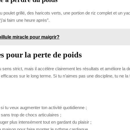
poulet grillé, des haricots verts, une portion de riz complet et un ya
 “j’ai faim une heure après”.
pillule miracle pour maigrir?
es pour la perte de poids
au sens strict, mais il accélère clairement les résultats et améliore l
us efficaces sur le long terme. Si tu n’aimes pas une discipline, tu ne 
si tu veux augmenter ton activité quotidienne ;
o sans trop de chocs articulaires ;
uger plus intensément tout en gardant du plaisir ;
la maison pour faire monter le rythme cardiaque.