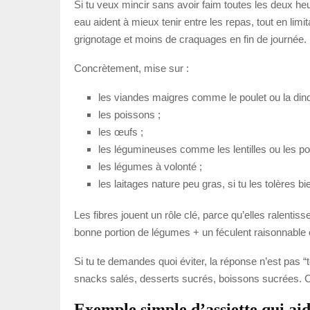
Si tu veux mincir sans avoir faim toutes les deux heu
eau aident à mieux tenir entre les repas, tout en limi
grignotage et moins de craquages en fin de journée.
Concrètement, mise sur :
les viandes maigres comme le poulet ou la dind
les poissons ;
les œufs ;
les légumineuses comme les lentilles ou les po
les légumes à volonté ;
les laitages nature peu gras, si tu les tolères bi
Les fibres jouent un rôle clé, parce qu’elles ralentis
bonne portion de légumes + un féculent raisonnable 
Si tu te demandes quoi éviter, la réponse n’est pas “t
snacks salés, desserts sucrés, boissons sucrées. Ce
Exemple simple d’assiette qui ai