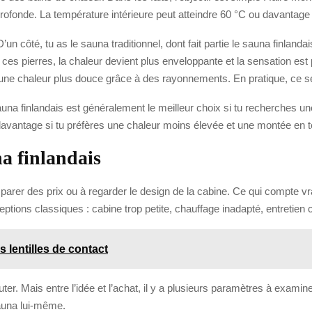
ofonde. La température intérieure peut atteindre 60 °C ou davantage se
n côté, tu as le sauna traditionnel, dont fait partie le sauna finlandai
r ces pierres, la chaleur devient plus enveloppante et la sensation 
fuse une chaleur plus douce grâce à des rayonnements. En pratique, c
auna finlandais est généralement le meilleur choix si tu recherches une
r davantage si tu préfères une chaleur moins élevée et une montée en 
na finlandais
rer des prix ou à regarder le design de la cabine. Ce qui compte vrai
déceptions classiques : cabine trop petite, chauffage inadapté, entret
 lentilles de contact
ter. Mais entre l’idée et l’achat, il y a plusieurs paramètres à examin
auna lui-même.