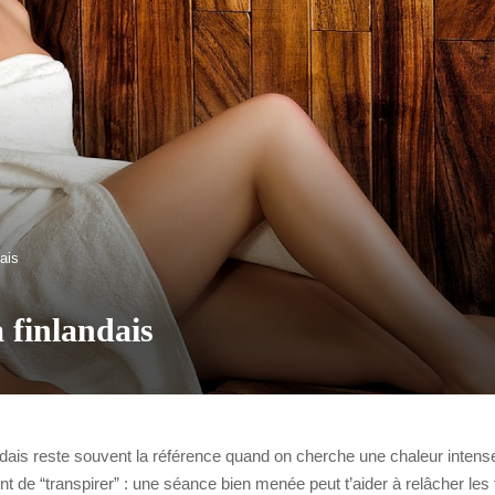
ais
 finlandais
ndais reste souvent la référence quand on cherche une chaleur intense,
t de “transpirer” : une séance bien menée peut t’aider à relâcher les te