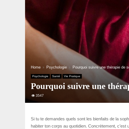
Home
Psychologie
Pourquoi suivre une thérapie de 
Psychologie
Santé
Vie Pratique
Pourquoi suivre une théra
3547
Si tu te demandes quels sont les bienfaits de la sophr
habiter ton corps au quotidien. Concrètement, c’est 