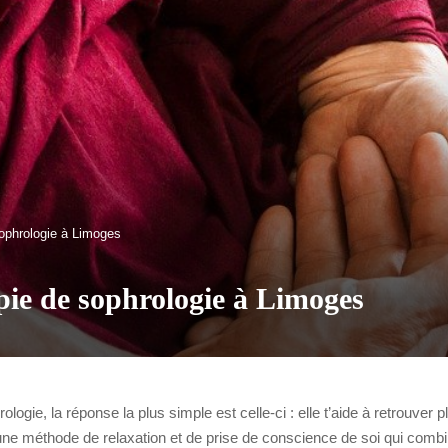
sophrologie à Limoges
pie de sophrologie à Limoges
ologie, la réponse la plus simple est celle-ci : elle t’aide à retrouve
une méthode de relaxation et de prise de conscience de soi qui combine