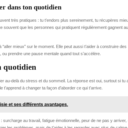
er dans ton quotidien
ouvent très pratiques : tu t’endors plus sereinement, tu récupères mi
te souvent que les personnes qui pratiquent régulièrement gagnent aus
“aller mieux” sur le moment. Elle peut aussi t’aider à construire des 
lle, ou prendre une pause mentale quand tout s’accélère.
n quotidien
r au-delà du stress et du sommeil. La réponse est oui, surtout si tu 
e t’apprend à changer ta façon d’aborder ce qui t’arrive.
sie et ses différents avantages.
: surcharge au travail, fatigue émotionnelle, peur de ne pas y arriver, 
 nier les problèmes, mais de t’aider à les regarder avec plus de calme