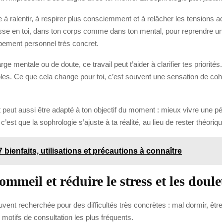
 à ralentir, à respirer plus consciemment et à relâcher les tensions 
sse en toi, dans ton corps comme dans ton mental, pour reprendre un 
pement personnel très concret.
e mentale ou de doute, ce travail peut t’aider à clarifier tes priorit
bles. Ce que cela change pour toi, c’est souvent une sensation de coh
peut aussi être adapté à ton objectif du moment : mieux vivre une p
c’est que la sophrologie s’ajuste à ta réalité, au lieu de rester théoriqu
bienfaits, utilisations et précautions à connaître
ommeil et réduire le stress et les doul
uvent recherchée pour des difficultés très concrètes : mal dormir, ê
s motifs de consultation les plus fréquents.