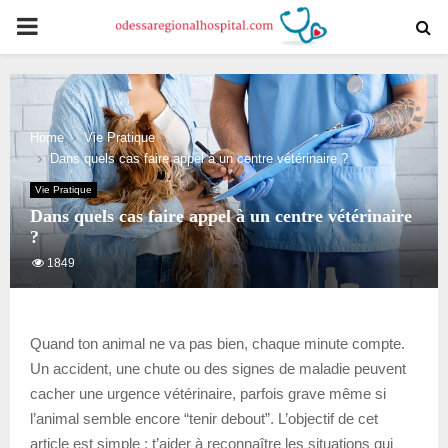
PRIMARY
MENU
Home
Vie Pratique
Dans quels cas faire appel à un centre vétérinaire ?
Vie Pratique
Dans quels cas faire appel à un centre vétérinaire
?
1849
Quand ton animal ne va pas bien, chaque minute compte.
Un accident, une chute ou des signes de maladie peuvent
cacher une urgence vétérinaire, parfois grave même si
l’animal semble encore “tenir debout”. L’objectif de cet
article est simple : t’aider à reconnaître les situations qui