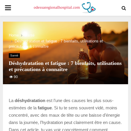
PRIMARY
MENU
Home
Santé
Déshydratation et fatigue : 7 bienfaits, utilisations et
précautions à connaître
Santé
Déshydratation et fatigue : 7 bienfaits, utilisations
et précautions à connaître
90
La
déshydratation
est l’une des causes les plus sous-
estimées de la
fatigue
. Si tu te sens souvent vidé, moins
concentré, avec des maux de tête ou une baisse d’énergie
dans la journée, l’hydratation peut clairement être en cause.
Dans cet article, tu vas voir concrètement comment