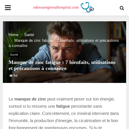
PRIMARY
MENU
Home
Santé
Manque de zinc fatigue : 7 bienfaits, utilisations et précautions
à connaître
Santé
Manque de zinc fatigue : 7 bienfaits, utilisations
et précautions à connaître
94
Le
manque de zinc
peut vraiment peser sur ton énergie,
surtout si tu ressens une
fatigue
persistante sans
explication claire. Concrètement, ce minéral intervient dans
l’immunité, la production d’énergie, la cicatrisation et le bon
fonctionnement de nombreuses enzymes. Si tu te