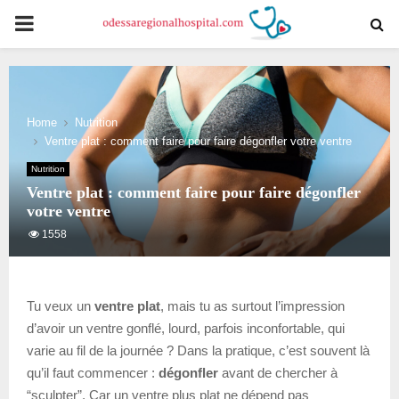
PRIMARY
MENU
Home
Nutrition
Ventre plat : comment faire pour faire dégonfler votre ventre
Nutrition
Ventre plat : comment faire pour faire dégonfler
votre ventre
1558
Tu veux un
ventre plat
, mais tu as surtout l’impression
d’avoir un ventre gonflé, lourd, parfois inconfortable, qui
varie au fil de la journée ? Dans la pratique, c’est souvent là
qu’il faut commencer :
dégonfler
avant de chercher à
“sculpter”. Car un ventre plus plat ne dépend pas