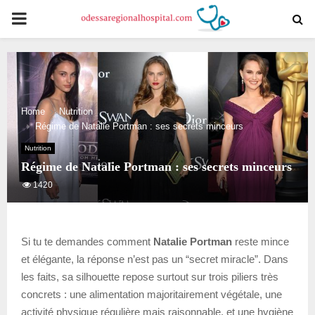
PRIMARY
MENU
Home
Nutrition
Régime de Natalie Portman : ses secrets minceurs
Nutrition
Régime de Natalie Portman : ses secrets minceurs
1420
Si tu te demandes comment
Natalie Portman
reste mince
et élégante, la réponse n’est pas un “secret miracle”. Dans
les faits, sa silhouette repose surtout sur trois piliers très
concrets : une alimentation majoritairement végétale, une
activité physique régulière mais raisonnable, et une hygiène