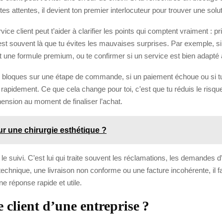
tes attentes, il devient ton premier interlocuteur pour trouver une solut
vice client peut t’aider à clarifier les points qui comptent vraiment : pri
’est souvent là que tu évites les mauvaises surprises. Par exemple, si 
et une formule premium, ou te confirmer si un service est bien adapté 
 tu bloques sur une étape de commande, si un paiement échoue ou si tu 
n rapidement. Ce que cela change pour toi, c’est que tu réduis le risqu
ension au moment de finaliser l’achat.
ur une chirurgie esthétique ?
r le suivi. C’est lui qui traite souvent les réclamations, les demandes 
e technique, une livraison non conforme ou une facture incohérente, il
e réponse rapide et utile.
 client d’une entreprise ?