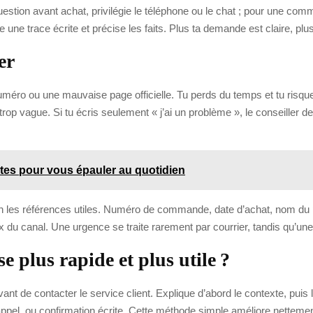
estion avant achat, privilégie le téléphone ou le chat ; pour une comm
 une trace écrite et précise les faits. Plus ta demande est claire, plu
er
méro ou une mauvaise page officielle. Tu perds du temps et tu risques
p vague. Si tu écris seulement « j’ai un problème », le conseiller devr
es pour vous épauler au quotidien
in les références utiles. Numéro de commande, date d’achat, nom du pr
hoix du canal. Une urgence se traite rarement par courrier, tandis qu’un
 plus rapide et plus utile ?
t de contacter le service client. Explique d’abord le contexte, puis
pel, ou confirmation écrite. Cette méthode simple améliore nettement