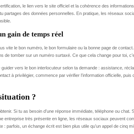
tification, le lien vers le site officiel et la cohérence des informatio
si tu partages des données personnelles. En pratique, les réseaux soc
sible.
 un gain de temps réel
plus vite le bon numéro, le bon formulaire ou la bonne page de contact.
ins de tomber sur un numéro surtaxé. Ce que cela change pour toi, c’e
te guider vers le bon interlocuteur selon ta demande : assistance, r
ct à privilégier, commence par vérifier l’information officielle, puis c
situation ?
btenir. Si tu as besoin d’une réponse immédiate, téléphone ou chat. S
ne entreprise très présente en ligne, les réseaux sociaux peuvent com
te : parfois, un échange écrit est bien plus utile qu’un appel de cinq m