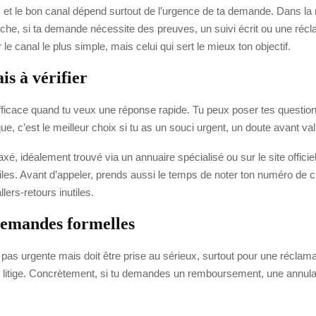
nt, et le bon canal dépend surtout de l’urgence de ta demande. Dans la
he, si ta demande nécessite des preuves, un suivi écrit ou une réclama
le canal le plus simple, mais celui qui sert le mieux ton objectif.
is à vérifier
efficace quand tu veux une réponse rapide. Tu peux poser tes questions
e, c’est le meilleur choix si tu as un souci urgent, un doute avant va
é, idéalement trouvé via un annuaire spécialisé ou sur le site officiel 
les. Avant d’appeler, prends aussi le temps de noter ton numéro de c
lers-retours inutiles.
s demandes formelles
t pas urgente mais doit être prise au sérieux, surtout pour une réclama
de litige. Concrètement, si tu demandes un remboursement, une annulatio