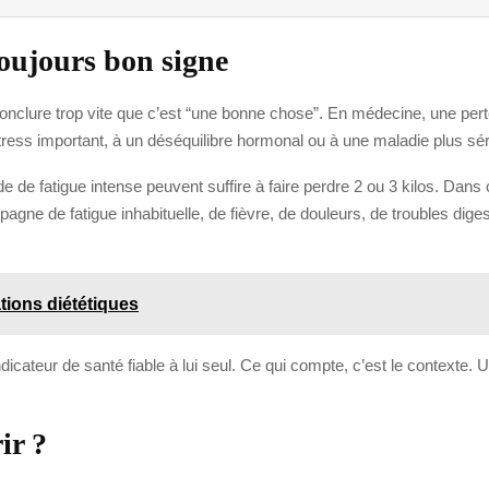
toujours bon signe
s conclure trop vite que c’est “une bonne chose”. En médecine, une pert
n stress important, à un déséquilibre hormonal ou à une maladie plus sé
de fatigue intense peuvent suffire à faire perdre 2 ou 3 kilos. Dans c
gne de fatigue inhabituelle, de fièvre, de douleurs, de troubles digest
cations diététiques
dicateur de santé fiable à lui seul. Ce qui compte, c’est le contexte. U
ir ?