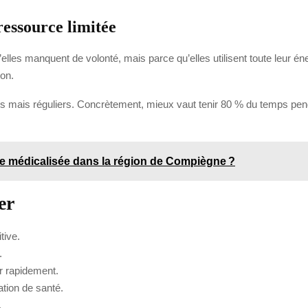
essource limitée
s manquent de volonté, mais parce qu’elles utilisent toute leur énerg
don.
estes mais réguliers. Concrètement, mieux vaut tenir 80 % du temps pe
e médicalisée dans la région de Compiègne ?
er
tive.
.
r rapidement.
tion de santé.
.