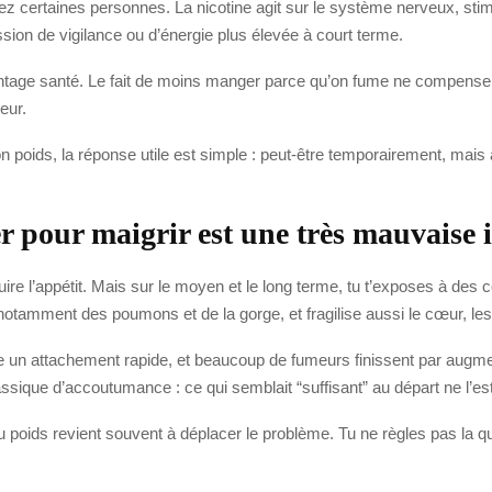
hez certaines personnes. La nicotine agit sur le système nerveux, sti
sion de vigilance ou d’énergie plus élevée à court terme.
antage santé. Le fait de moins manger parce qu’on fume ne compense 
eur.
on poids, la réponse utile est simple : peut-être temporairement, mais
pour maigrir est une très mauvaise 
duire l’appétit. Mais sur le moyen et le long terme, tu t’exposes à de
tamment des poumons et de la gorge, et fragilise aussi le cœur, les 
crée un attachement rapide, et beaucoup de fumeurs finissent par au
ique d’accoutumance : ce qui semblait “suffisant” au départ ne l’est
oids revient souvent à déplacer le problème. Tu ne règles pas la quest