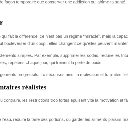
de façon temporaire que conserver une addiction qui abîme ta santé. L’
r
 qui fait la différence, ce n’est pas un régime “miracle”, mais la capa
t bouleverser d’un coup : elles changent ce qu’elles peuvent mainteni
tements simples. Par exemple, supprimer les sodas, réduire les fritur
les, répétées chaque jour, qui freinent la perte de poids.
gements progressifs. Tu sécurises ainsi ta motivation et tu limites l’e
taires réalistes
contraire, les restrictions trop fortes épuisent vite la motivation et fa
eau, réduire la taille des portions, ou garder les aliments plaisirs ma