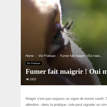
Home
Vie Pratique
Fumer fait maigrir ! Oui mais…
Vie Pratique
Fumer fait maigrir ! Oui
1932
Maigrir n’est pas toujours un signe de bonne santé. 
attention : dans la pratique, cela peut signaler un s