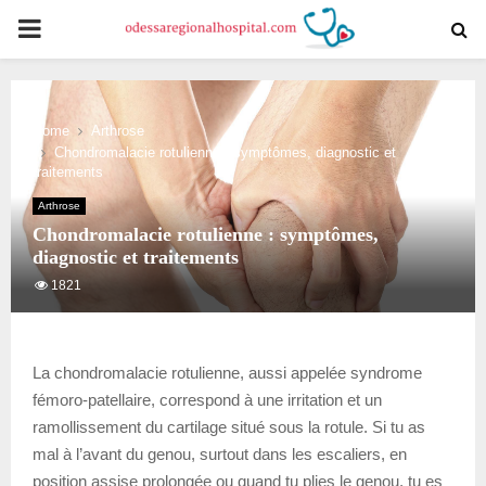
PRIMARY
MENU
Home
Arthrose
Chondromalacie rotulienne : symptômes, diagnostic et
traitements
Arthrose
Chondromalacie rotulienne : symptômes,
diagnostic et traitements
1821
La chondromalacie rotulienne, aussi appelée syndrome
fémoro-patellaire, correspond à une irritation et un
ramollissement du cartilage situé sous la rotule. Si tu as
mal à l’avant du genou, surtout dans les escaliers, en
position assise prolongée ou quand tu plies le genou, tu es