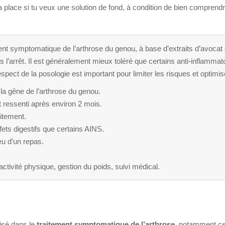
a place si tu veux une solution de fond, à condition de bien comprendre
nt symptomatique de l’arthrose du genou, à base d’extraits d’avocat et
s l’arrêt. Il est généralement mieux toléré que certains anti-inflamma
ect de la posologie est important pour limiter les risques et optimise
t la gêne de l’arthrose du genou.
t ressenti après environ 2 mois.
aitement.
ets digestifs que certains AINS.
ieu d’un repas.
 activité physique, gestion du poids, suivi médical.
isé dans le
traitement symptomatique de l’arthrose
, notamment cel