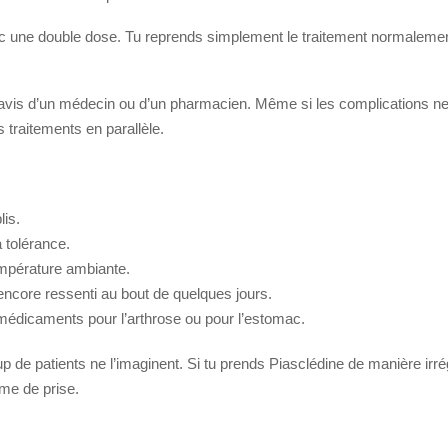
vec une double dose. Tu reprends simplement le traitement normaleme
avis d’un médecin ou d’un pharmacien. Même si les complications ne 
s traitements en parallèle.
lis.
a tolérance.
empérature ambiante.
t encore ressenti au bout de quelques jours.
 médicaments pour l’arthrose ou pour l’estomac.
 de patients ne l’imaginent. Si tu prends Piasclédine de manière irrégu
hme de prise.