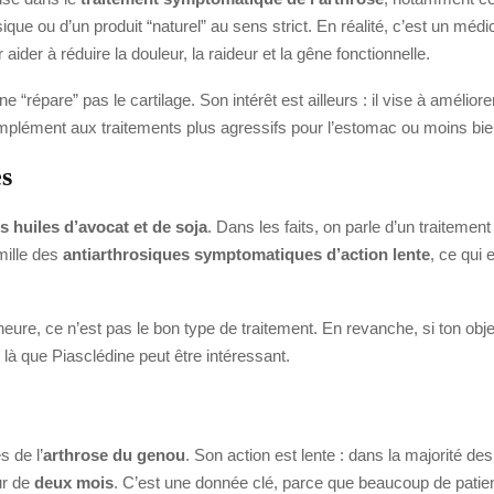
ique ou d’un produit “naturel” au sens strict. En réalité, c’est un méd
 aider à réduire la douleur, la raideur et la gêne fonctionnelle.
 “répare” pas le cartilage. Son intérêt est ailleurs : il vise à amélior
plément aux traitements plus agressifs pour l’estomac ou moins bien
es
s huiles d’avocat et de soja
. Dans les faits, on parle d’un traitemen
amille des
antiarthrosiques symptomatiques d’action lente
, ce qui
’heure, ce n’est pas le bon type de traitement. En revanche, si ton obj
là que Piasclédine peut être intéressant.
 de l’
arthrose du genou
. Son action est lente : dans la majorité des
ur de
deux mois
. C’est une donnée clé, parce que beaucoup de patien