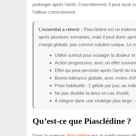
prolonger après l’arrêt. Concrètement, il peut avoir s
l’utiliser correctement.
L’essentiel a retenir :
Piasclédine est un traiteme
après plusieurs semaines, mais il peut durer aprè
charge globale, pas comme solution unique. Le resp
Utilisé surtout pour soulager la douleur e
Action progressive, avec un effet souven
Effet qui peut persister après l’arrêt du tr
Bonne tolérance globale, avec moins d’eff
Prise habituelle : 1 gélule par jour, au mil
Ne pas doubler la dose en cas d’oubli.
À intégrer dans une stratégie plus large :
Qu’est-ce que Piasclédine ?
Dans la pratique,
Piasclédine
est un médicament util