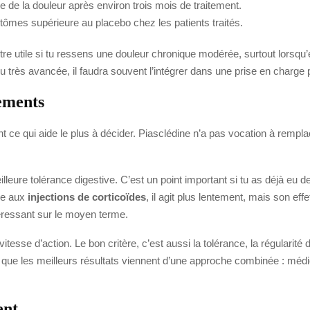
e de la douleur après environ trois mois de traitement.
ômes supérieure au placebo chez les patients traités.
tre utile si tu ressens une douleur chronique modérée, surtout lorsqu’e
u très avancée, il faudra souvent l’intégrer dans une prise en charge p
ements
t ce qui aide le plus à décider. Piasclédine n’a pas vocation à rempla
illeure tolérance digestive. C’est un point important si tu as déjà eu
ace aux
injections de corticoïdes
, il agit plus lentement, mais son eff
téressant sur le moyen terme.
tesse d’action. Le bon critère, c’est aussi la tolérance, la régularité d
que les meilleurs résultats viennent d’une approche combinée : médi
ent