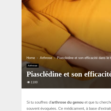
Home
Arthrose
Piasclédine et son efficacité dans le 
Arthrose
Piasclédine et son efficaci
1100
Si tu souffres d’
arthrose du genou
et que tu cherche
souvent évoquées. Ce médicament, à base d’extraits d