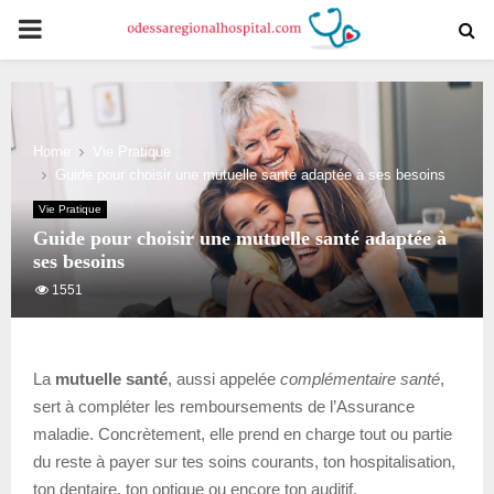
PRIMARY
MENU
Home
Vie Pratique
Guide pour choisir une mutuelle santé adaptée à ses besoins
Vie Pratique
Guide pour choisir une mutuelle santé adaptée à
ses besoins
1551
La
mutuelle santé
, aussi appelée
complémentaire santé
,
sert à compléter les remboursements de l’Assurance
maladie. Concrètement, elle prend en charge tout ou partie
du reste à payer sur tes soins courants, ton hospitalisation,
ton dentaire, ton optique ou encore ton auditif.