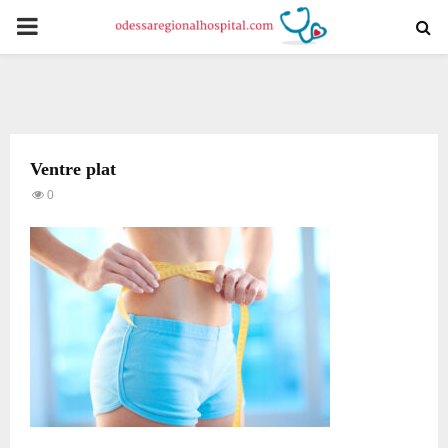
PRIMARY
MENU
Ventre plat
0