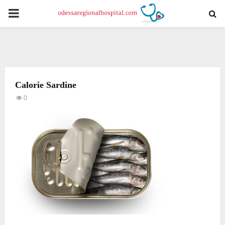
PRIMARY
MENU
Calorie Sardine
0