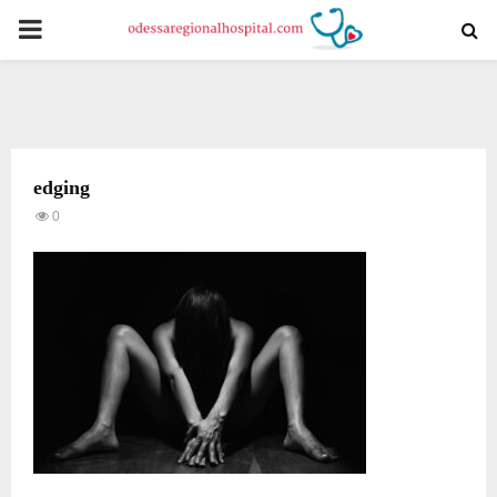
PRIMARY
MENU
edging
0