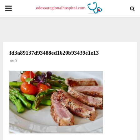
PRIMARY
MENU
fd3a89137d93488ed1620b93439e1e13
0