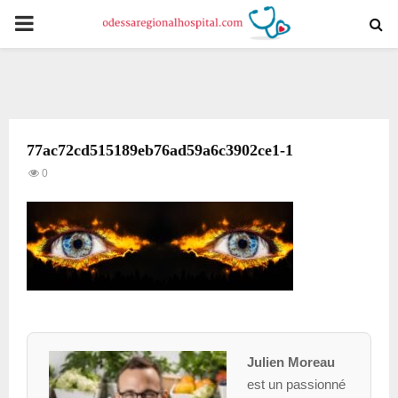
PRIMARY
MENU
77ac72cd515189eb76ad59a6c3902ce1-1
0
Julien Moreau
est un passionné