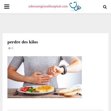
PRIMARY
MENU
perdre des kilos
0