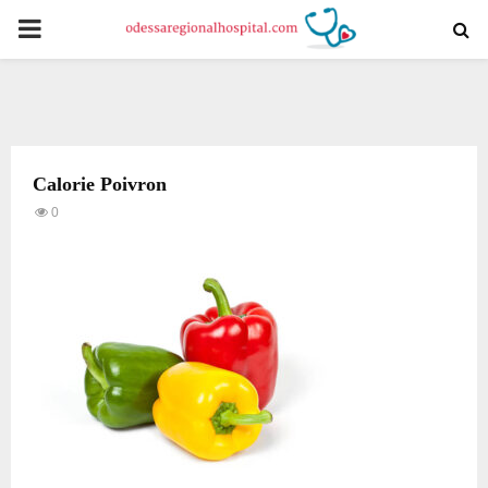
PRIMARY
MENU
Calorie Poivron
0