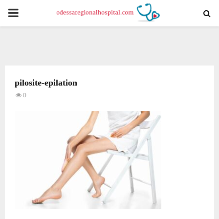
PRIMARY
MENU
pilosite-epilation
0