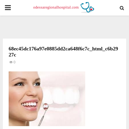
PRIMARY
MENU
68ec45dc176a97e0885dd2ca648f6c7c_html_c6b29
27c
0