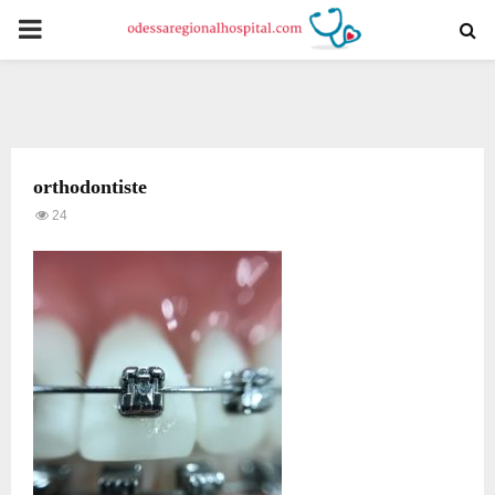
PRIMARY
MENU
orthodontiste
24