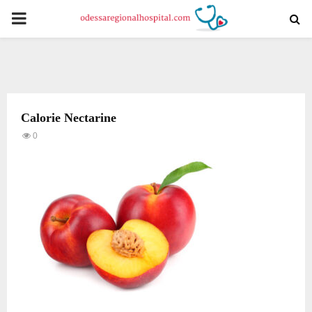
PRIMARY
MENU
Calorie Nectarine
0