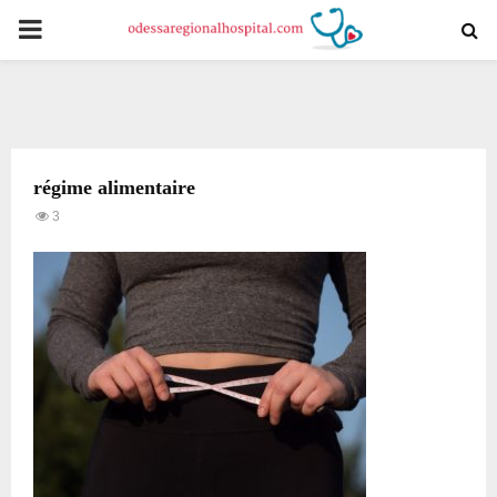
PRIMARY
MENU
régime alimentaire
3