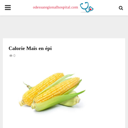
PRIMARY
MENU
Calorie Maïs en épi
0