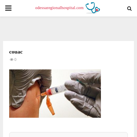
PRIMARY
MENU
couac
0