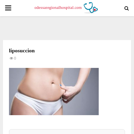
PRIMARY
MENU
liposuccion
0